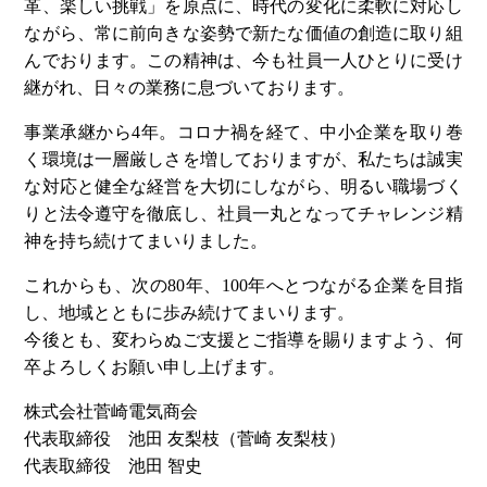
革、楽しい挑戦」を原点に、時代の変化に柔軟に対応し
ながら、常に前向きな姿勢で新たな価値の創造に取り組
んでおります。この精神は、今も社員一人ひとりに受け
継がれ、日々の業務に息づいております。
事業承継から4年。コロナ禍を経て、中小企業を取り巻
く環境は一層厳しさを増しておりますが、私たちは誠実
な対応と健全な経営を大切にしながら、明るい職場づく
りと法令遵守を徹底し、社員一丸となってチャレンジ精
神を持ち続けてまいりました。
これからも、次の80年、100年へとつながる企業を目指
し、地域とともに歩み続けてまいります。
今後とも、変わらぬご支援とご指導を賜りますよう、何
卒よろしくお願い申し上げます。
株式会社菅崎電気商会
代表取締役 池田 友梨枝（菅崎 友梨枝）
代表取締役 池田 智史